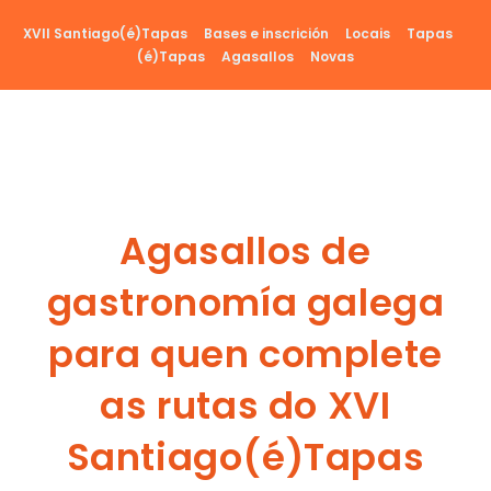
Ir
XVII Santiago(é)Tapas
Bases e inscrición
Locais
Tapas
al
(é)Tapas
Agasallos
Novas
contenido
Agasallos de
gastronomía galega
para quen complete
as rutas do XVI
Santiago(é)Tapas