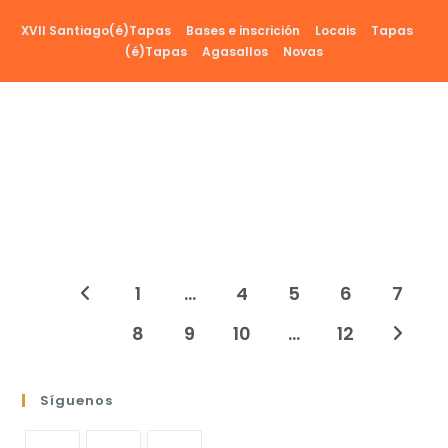
Ir
XVII Santiago(é)Tapas
Bases e inscrición
Locais
Tapas
al
(é)Tapas
Agasallos
Novas
contenido
1
…
4
5
6
7
Ir a la página anterior
8
9
10
…
12
Ir a la 
Síguenos