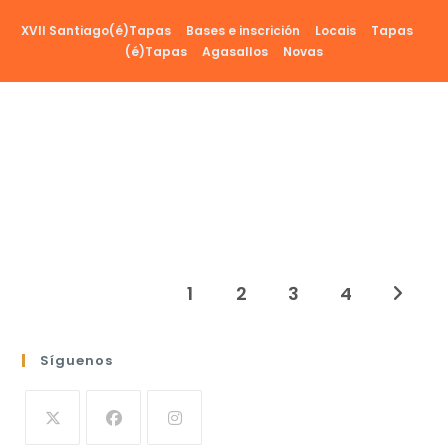
Ir
XVII Santiago(é)Tapas
Bases e inscrición
Locais
Tapas
al
(é)Tapas
Agasallos
Novas
contenido
1
2
3
4
Ir a la 
Síguenos