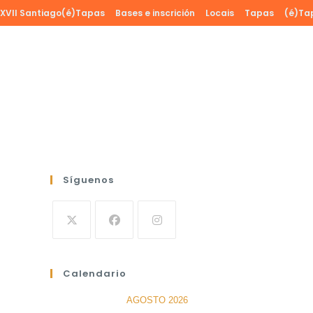
Ir
XVII Santiago(é)Tapas
Bases e inscrición
Locais
Tapas
(é)Ta
al
contenido
Síguenos
Calendario
AGOSTO 2026