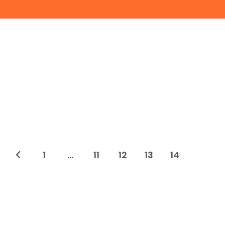
1
…
11
12
13
14
Ir a la página anterior