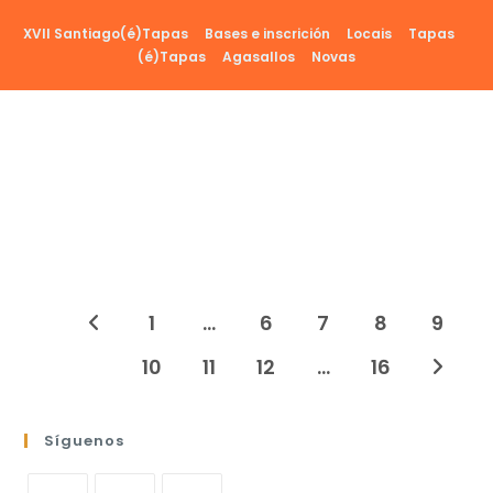
Ir
XVII Santiago(é)Tapas
Bases e inscrición
Locais
Tapas
al
(é)Tapas
Agasallos
Novas
contenido
1
…
6
7
8
9
Ir a la página anterior
10
11
12
…
16
Ir a la 
Síguenos