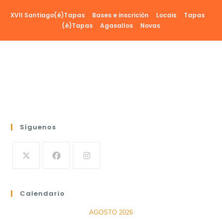
Ir
XVII Santiago(é)Tapas
Bases e inscrición
Locais
Tapas
al
(é)Tapas
Agasallos
Novas
contenido
Síguenos
Calendario
AGOSTO 2026