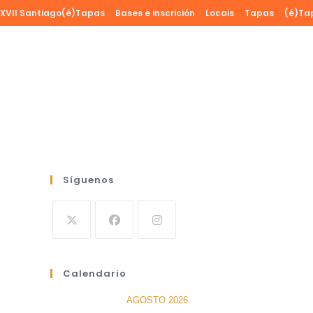
Ir
XVII Santiago(é)Tapas
Bases e inscrición
Locais
Tapas
(é)Ta
al
contenido
Síguenos
Calendario
AGOSTO 2026