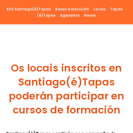
Ir
XVII Santiago(é)Tapas
Bases e inscrición
Locais
Tapas
al
(é)Tapas
Agasallos
Novas
contenido
Os locais inscritos en
Santiago(é)Tapas
poderán participar en
cursos de formación