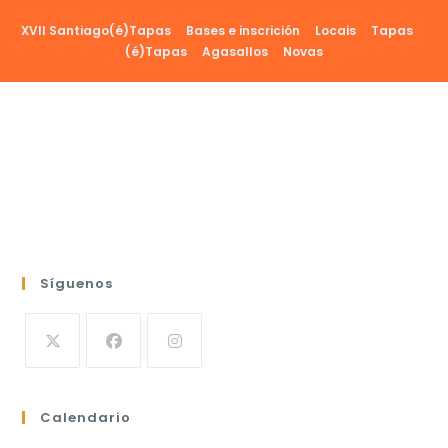
Ir
XVII Santiago(é)Tapas
Bases e inscrición
Locais
Tapas
al
(é)Tapas
Agasallos
Novas
contenido
Síguenos
Calendario