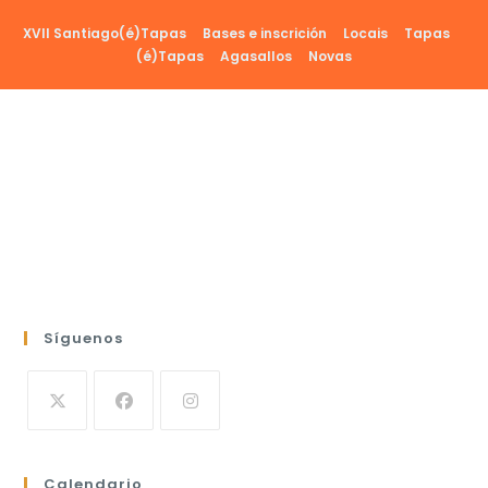
Ir
XVII Santiago(é)Tapas
Bases e inscrición
Locais
Tapas
al
(é)Tapas
Agasallos
Novas
contenido
Síguenos
Calendario