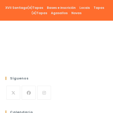
Ir
XVII Santiago(é)Tapas
Bases e inscrición
Locais
Tapas
al
(é)Tapas
Agasallos
Novas
contenido
Síguenos
Calendario