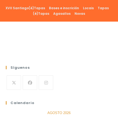
Ir
XVII Santiago(é)Tapas
Bases e inscrición
Locais
Tapas
al
(é)Tapas
Agasallos
Novas
contenido
Síguenos
Calendario
AGOSTO 2026