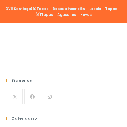
Ir
XVII Santiago(é)Tapas
Bases e inscrición
Locais
Tapas
al
(é)Tapas
Agasallos
Novas
contenido
Síguenos
Calendario