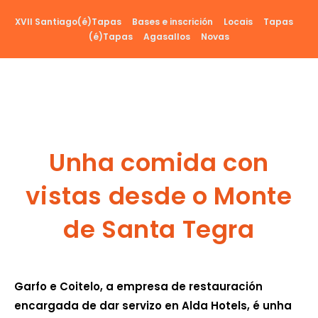
Ir
XVII Santiago(é)Tapas
Bases e inscrición
Locais
Tapas
al
(é)Tapas
Agasallos
Novas
contenido
Unha comida con
vistas desde o Monte
de Santa Tegra
Garfo e Coitelo, a empresa de restauración
encargada de dar servizo en Alda Hotels, é unha