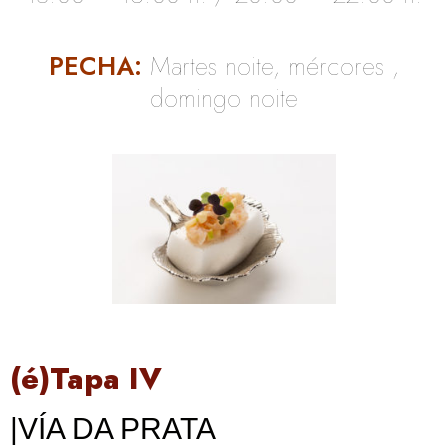
PECHA:
Martes noite, mércores ,
domingo noite
(é)Tapa IV
|VÍA DA PRATA