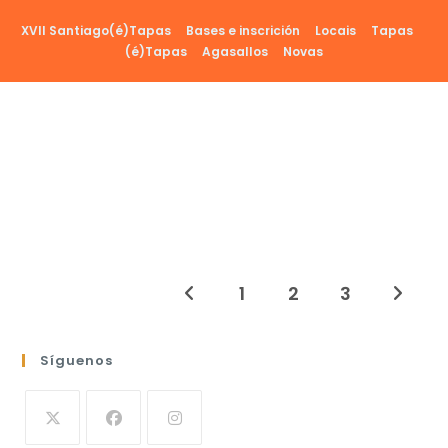
Ir
XVII Santiago(é)Tapas
Bases e inscrición
Locais
Tapas
al
(é)Tapas
Agasallos
Novas
contenido
1
2
3
Ir a la página anterior
Ir a la 
Síguenos