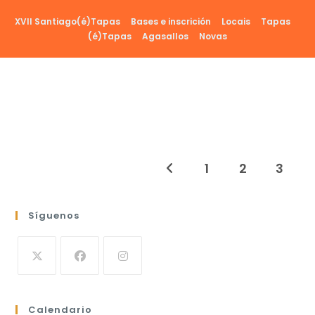
Ir
XVII Santiago(é)Tapas
Bases e inscrición
Locais
Tapas
al
(é)Tapas
Agasallos
Novas
contenido
1
2
3
Ir a la página anterior
Síguenos
Calendario