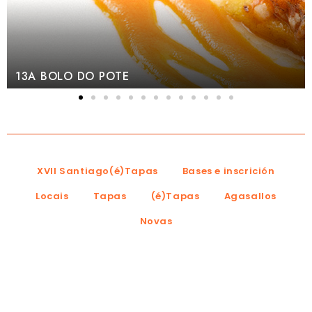
12B CAMIÑ
XVII Santiago(é)Tapas
Bases e inscrición
Locais
Tapas
(é)Tapas
Agasallos
Novas