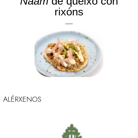
Naam
de queixo con
rixóns
ALÉRXENOS