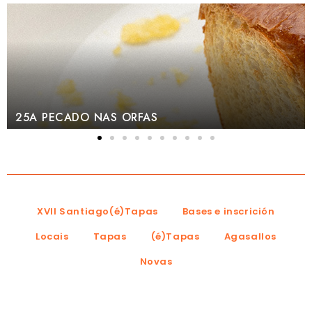
24C CHEESEC
XVII Santiago(é)Tapas
Bases e inscrición
Locais
Tapas
(é)Tapas
Agasallos
Novas