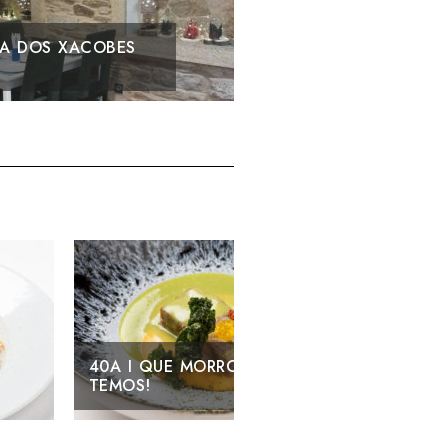
CORROSCO
CASAS CHICO
O
39B I SÁNDWICH
XAPONÉS DE FROITAS