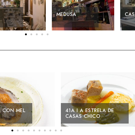
CASA DOS XACOBES
A I A ESTRELA DE
40A I QUE MORR
SAS CHICO
TEMOS!