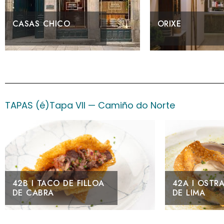
ORIXE
MEDUSA
TAPAS (é)Tapa VII — Camiño do Norte
42A I OSTRA CON MEL
41
DE LIMA
CA