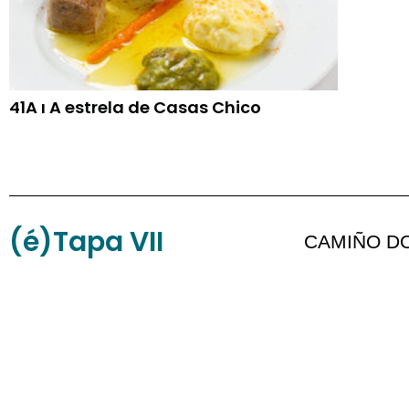
41A ı A estrela de Casas Chico
(é)Tapa VII
CAMIÑO D