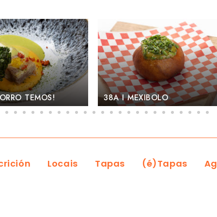
OLO
37C I BOCADO DE CARNE A
crición
Locais
Tapas
(é)Tapas
Ag