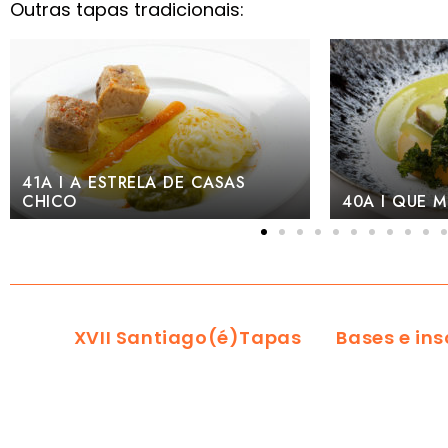
Outras tapas tradicionais:
40A I QUE MORRO TEMOS!
38A I MEXIB
XVII Santiago(é)Tapas
Bases e ins