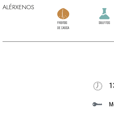
ALÉRXENOS
1
M