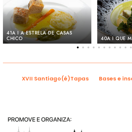
DE CASAS
40A I QUE MORRO TEMOS!
XVII Santiago(é)Tapas
Bases e ins