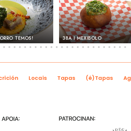
38A I MEXIBOLO
37C I BOC
crición
Locais
Tapas
(é)Tapas
Ag