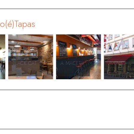
go(é)Tapas
A MACETA
AVENIDA
MARTE
213