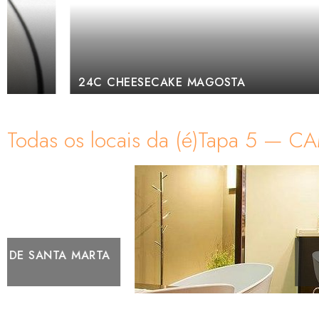
24C CHEESECAKE MAGOSTA
Todas os locais da (é)Tapa 5 —
UILLA DE SANTA MARTA