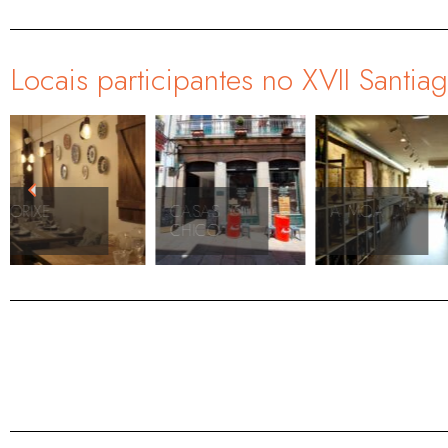
Locais participantes no XVII Santia
CASAS
A MOA
BLACK CAT
CHICO