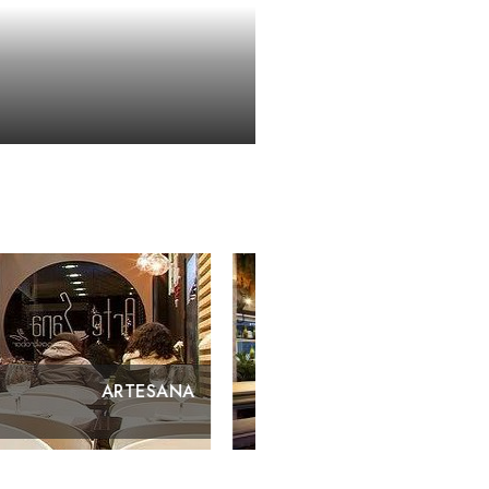
ARTESANA
LA PL