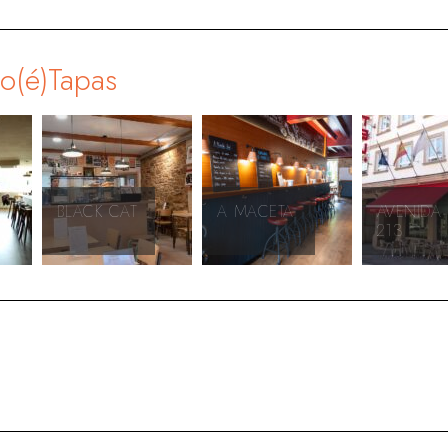
go(é)Tapas
CK CAT
A MACETA
AVENIDA
213