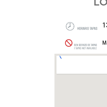
LO
1
M