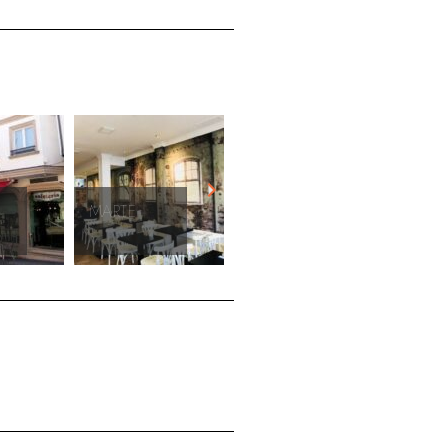
MARTE
A LAREIRA
LA
MORENA