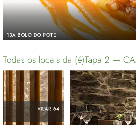
12B CAMIÑO FRANCÉS
Todas os locais da (é)Tapa 2 — 
NÓMADE