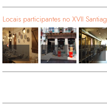
Locais participantes no XVII Santia
CASAS
A MOA
BLA
CHICO